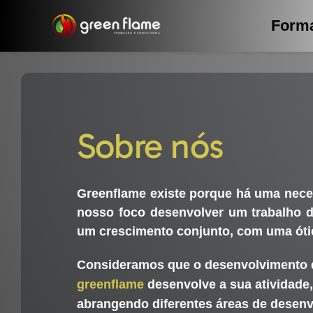
Skip
Forma
to
content
Sobre nós
Greenflame existe porque há uma nece
nosso foco desenvolver um trabalho d
um crescimento conjunto, com uma ótic
Consideramos que o desenvolvimento de
greenflame
desenvolve a sua atividade,
abrangendo diferentes áreas de desenv